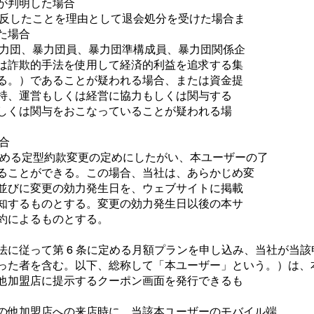
が判明した場合
違反したことを理由として退会処分を受けた場合ま
た場合
暴力団、暴力団員、暴力団準構成員、暴力団関係企
は詐欺的手法を使用して経済的利益を追求する集
る。）であることが疑われる場合、または資金提
持、運営もしくは経営に協力もしくは関与する
しくは関与をおこなっていることが疑われる場
合
 に定める定型約款変更の定めにしたがい、本ユーザーの了
ることができる。この場合、当社は、あらかじめ変
並びに変更の効力発生日を、ウェブサイトに掲載
知するものとする。変更の効力発生日以後の本サ
約によるものとする。
に従って第 6 条に定める月額プランを申し込み、当社が当該申込
った者を含む。以下、総称して「本ユーザー」という。）は、
他加盟店に提示するクーポン画面を発行できるも
の他加盟店への来店時に、当該本ユーザーのモバイル端