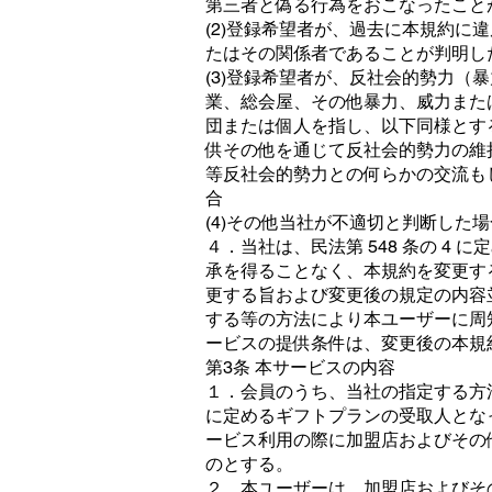
第三者と偽る行為をおこなったこと
(2)登録希望者が、過去に本規約に
たはその関係者であることが判明し
(3)登録希望者が、反社会的勢力（
業、総会屋、その他暴力、威力また
団または個人を指し、以下同様とす
供その他を通じて反社会的勢力の維
等反社会的勢力との何らかの交流も
合
(4)その他当社が不適切と判断した場
４．当社は、民法第 548 条の 4
承を得ることなく、本規約を変更す
更する旨および変更後の規定の内容
する等の方法により本ユーザーに周
ービスの提供条件は、変更後の本規
第3条 本サービスの内容
１．会員のうち、当社の指定する方法
に定めるギフトプランの受取人とな
ービス利用の際に加盟店およびその
のとする。
２．本ユーザーは、加盟店およびそ