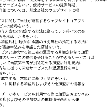
るサービスをいい、優待サービスの提供時期、
詳細については、別途当社のウェブサイトに掲
ビスに関して当社が運営するウェブサイト（アプリ
ビスの総称をいう。
のうえ当社の指定する方法に従ってデジ得パスの会
みを承諾した者をいう。
る加盟店利用規約に承諾のうえ当社の指定する方法に
が当該申込みを承諾した店舗をいう。
ービスと連携する第三者の運営する月額定額制で加盟
舗のサービスの提供を受けることができるサービス（以
おいて当該第三者が別途定める加盟店利用規約に
方法に従って関連サービスの加盟店登録を申し
称をいう。
て成立する、本規約に基づく契約をいう。
ス上に掲載する加盟店およびその他加盟店の情報を
ーザーが本サービスを利用する際に加盟店およびその
盟店およびその他加盟店の掲載情報画面から発
う。