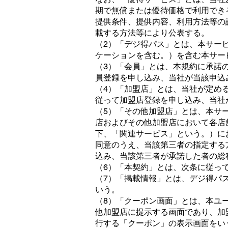
期で無償または優待価格で利用でき
提供条件、提供内容、利用方法等の
載する方法等により公表する。
（2）「デジ得パス」とは、本サー
ケーションを含む。）を含む本サー
（3）「会員」とは、本規約に承諾
員登録を申し込み、当社が当該申込
（4）「加盟店」とは、当社が定め
従って加盟店登録を申し込み、当社
（5）「その他加盟店」とは、本サ
店およびその他加盟店において各店
下、「関連サービス」という。）に
同意のうえ、当該第三者の指定する
込み、当該第三者が承諾した者の総
（6）「本契約」とは、次条に従っ
（7）「掲載情報」とは、デジ得パ
いう。
（8）「クーポン画面」とは、本ユ
他加盟店に提示する画面であり、加
行する「クーポン」の表示画面をい