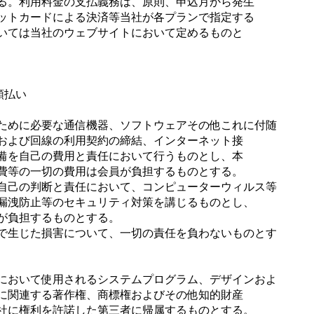
る。利用料金の支払義務は、原則、申込月から発生
ットカードによる決済等当社が各プランで指定する
いては当社のウェブサイトにおいて定めるものと
額払い
ために必要な通信機器、ソフトウェアその他これに付随
および回線の利用契約の締結、インターネット接
備を自己の費用と責任において行うものとし、本
費等の一切の費用は会員が負担するものとする。
自己の判断と責任において、コンピューターウィルス等
漏洩防止等のセキュリティ対策を講じるものとし、
が負担するものとする。
で生じた損害について、一切の責任を負わないものとす
において使用されるシステムプログラム、デザインおよ
に関連する著作権、商標権およびその他知的財産
社に権利を許諾した第三者に帰属するものとする。