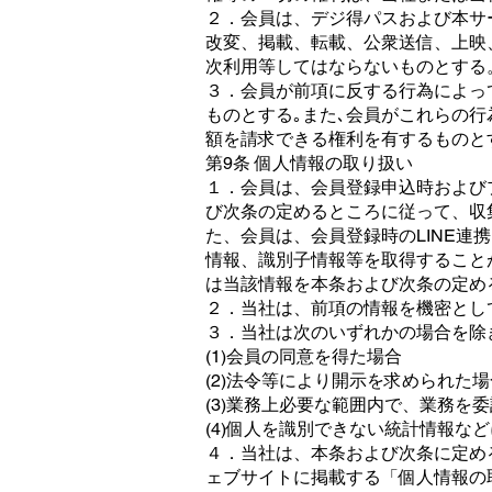
２．会員は、デジ得パスおよび本サ
改変、掲載、転載、公衆送信、上映
次利用等してはならないものとする
３．会員が前項に反する行為によっ
ものとする｡また､会員がこれらの
額を請求できる権利を有するものと
第9条 個人情報の取り扱い
１．会員は、会員登録申込時および
び次条の定めるところに従って、収
た、会員は、会員登録時のLINE連
情報、識別子情報等を取得すること
は当該情報を本条および次条の定め
２．当社は、前項の情報を機密とし
３．当社は次のいずれかの場合を除
(1)会員の同意を得た場合
(2)法令等により開示を求められた場
(3)業務上必要な範囲内で、業務を
(4)個人を識別できない統計情報な
４．当社は、本条および次条に定め
ェブサイトに掲載する「個人情報の