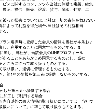
ービスに関するコンテンツを当社に無断で複製、編集、
、展示、提供、販売、譲渡、貸与、翻訳、翻案、二
。
て被った損害については､当社は一切の責任を負わない
行為によって利益を得た場合､当社はその利益相当
する｡
プラン選択時に登録した会員の情報を当社が本条およ
集し、利用することに同意するものとする。ま
携に際し、当社が、当該会員のLINEプロフィール
があることをあらかじめ同意するものとし、当社
るところに従って取り扱うものとする。
て取り扱い、適切に管理するものとする。
き、第1項の情報を第三者に提供しないものとする。
合
委託した第三者へ提供する場合
どに加工して利用する場合
る内容以外の個人情報の取り扱いについては、当社ウ
取扱いについて」に準じて取り扱うものとする。