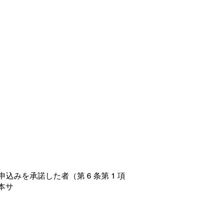
みを承諾した者（第 6 条第 1 項
本サ